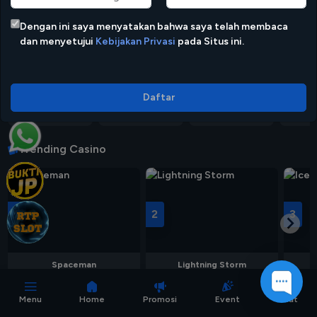
Dengan ini saya menyatakan bahwa saya telah membaca
dan menyetujui
Kebijakan Privasi
pada Situs ini.
1
2
3
4
Daftar
Mahjong Ways
Mahjong Ways 2
Mahjong Wilds
Mahjong Wins 
PGSoft
PGSoft
CQ9
Pra
Trending Casino
1
2
3
Spaceman
Lightning Storm
Pragmatic Live
Evolution
Menu
Home
Promosi
Event
Chat
Trending Games