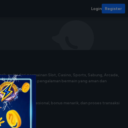
Login
Register
 mulai dari permainan Slot, Casino, Sports, Sabung, Arcade,
en untuk memberikan pengalaman bermain yang aman dan
an pelayanan profesional, bonus menarik, dan proses transaksi