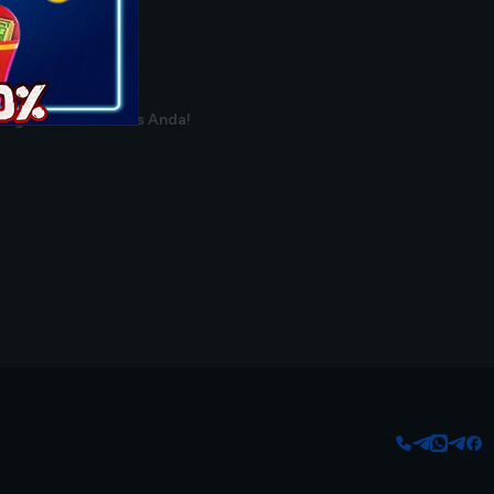
rang dan klaim bonus Anda!