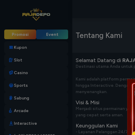
Tentang Kami
Promosi
Event
Kupon
Selamat Datang di
RAJ
Slot
Destinasi utama Anda untuk 
Casino
Kami adalah platform permai
Sports
hingga Interactive. Dengan 
menyenangkan.
Sabung
Visi & Misi
Menjadi situs permainan yang
Arcade
yang cepat serta aman.
Interactive
Keunggulan Kami
- Layanan Pelanggan 24/7